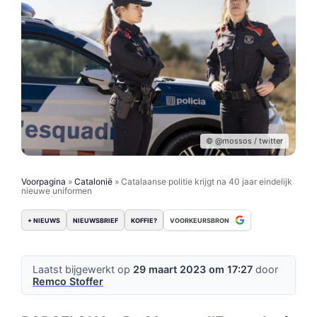
© @mossos / twitter
Voorpagina
»
Catalonië
»
Catalaanse politie krijgt na 40 jaar eindelijk
nieuwe uniformen
+ NIEUWS
NIEUWSBRIEF
KOFFIE?
VOORKEURSBRON
Laatst bijgewerkt op
29 maart 2023 om 17:27
door
Remco Stoffer