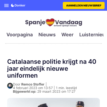
SpanjeVandaag is de eerste en g
Donker
AANMELDEN NIEUWSBRIEF
Voorpagina
Nieuws
Weer
Luisternieu
Catalaanse politie krijgt na 40
jaar eindelijk nieuwe
uniformen
Door
Remco Stoffer
|
4 februari 2023 om 13:57 | 1 min. leestijd
Bijgewerkt op:
29 maart 2023 om 17:27