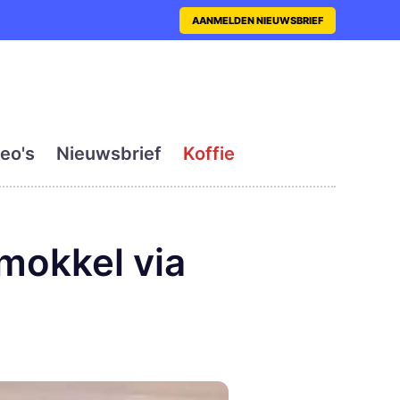
nt met actueel en dagelij
AANMELDEN NIEUWSBRIEF
eo's
Nieuwsbrief
Koffie
mokkel via