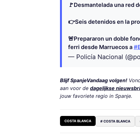
🚩Desmantelada una red de
👉Seis detenidos en la pr
🚨Prepararon un doble fon
ferri desde Marruecos a
#
— Policía Nacional (@po
Blijf SpanjeVandaag volgen!
Vond 
aan voor de
dagelijkse nieuwsbr
jouw favoriete regio in Spanje.
COSTA BLANCA
# COSTA BLANCA