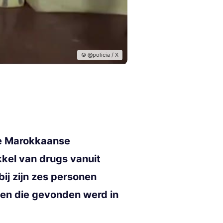
© @policia / X
de Marokkaanse
kkel van drugs vanuit
ij zijn zes personen
omen die gevonden werd in