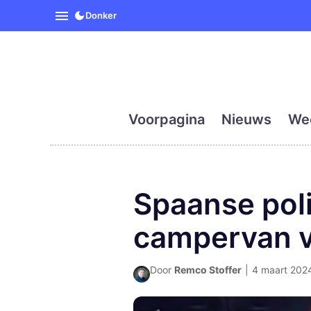
SpanjeVandaag is de eerst
Donker
Voorpagina
Nieuws
We
Spaanse poli
campervan v
Door
Remco Stoffer
|
4 maart 2024