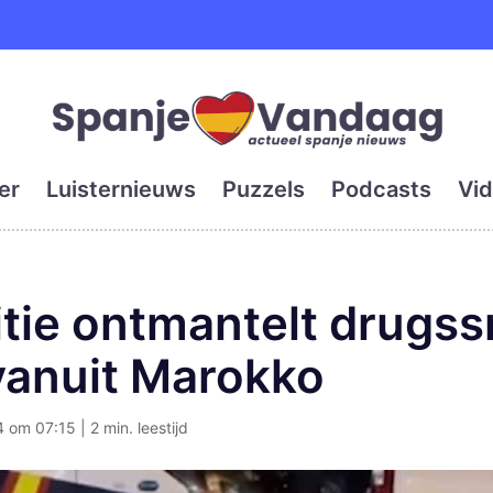
e en grootste digitale kra
er
Luisternieuws
Puzzels
Podcasts
Vid
tie ontmantelt drugss
anuit Marokko
 om 07:15 | 2 min. leestijd