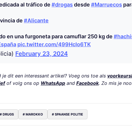
dicada al tráfico de
#drogas
desde
#Marruecos
par
ovincia de
#Alicante
do en una furgoneta para camuflar 250 kg de
#hachí
España
pic.twitter.com/499HcIo6TK
licia)
February 23, 2024
je dit een interessant artikel? Voeg ons toe als
voorkeurs
ief
of volg ons op
WhatsApp
and
Facebook
. Zo mis je noo
# DRUGS
# MAROKKO
# SPAANSE POLITIE