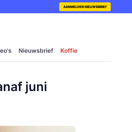
nt met actueel en dagelij
AANMELDEN NIEUWSBRIEF
eo's
Nieuwsbrief
Koffie
naf juni