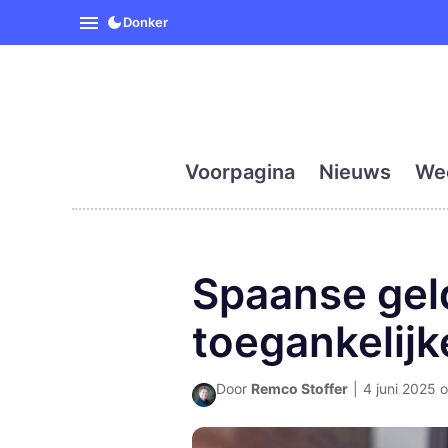
SpanjeVandaag is de eerst
Donker
Voorpagina
Nieuws
We
Spaanse gel
toegankelijk
Door
Remco Stoffer
|
4 juni 2025 o