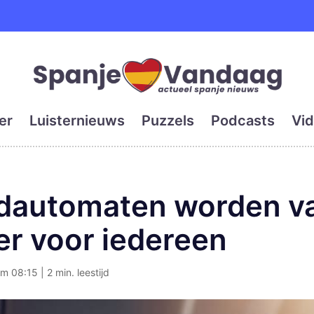
e en grootste digitale kra
er
Luisternieuws
Puzzels
Podcasts
Vid
dautomaten worden va
er voor iedereen
m 08:15 | 2 min. leestijd