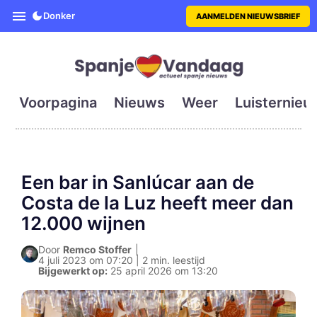
SpanjeVandaag is de eerste en g
Donker
AANMELDEN NIEUWSBRIEF
Voorpagina
Nieuws
Weer
Luisternieu
Een bar in Sanlúcar aan de
Costa de la Luz heeft meer dan
12.000 wijnen
Door
Remco Stoffer
|
4 juli 2023 om 07:20 | 2 min. leestijd
Bijgewerkt op:
25 april 2026 om 13:20