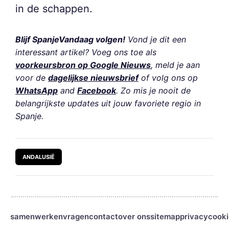
in de schappen.
Blijf SpanjeVandaag volgen!
Vond je dit een
interessant artikel? Voeg ons toe als
voorkeursbron op Google Nieuws
, meld je aan
voor de
dagelijkse nieuwsbrief
of volg ons op
WhatsApp
and
Facebook
. Zo mis je nooit de
belangrijkste updates uit jouw favoriete regio in
Spanje.
ANDALUSIË
samenwerken
vragen
contact
over ons
sitemap
privacy
cooki