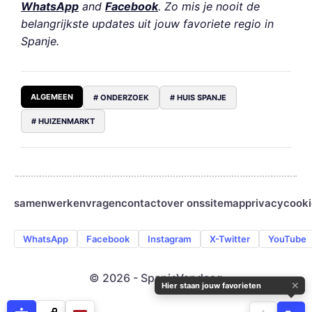
WhatsApp
and
Facebook
. Zo mis je nooit de
belangrijkste updates uit jouw favoriete regio in
Spanje.
ALGEMEEN
# ONDERZOEK
# HUIS SPANJE
# HUIZENMARKT
samenwerken
vragen
contact
over ons
sitemap
privacy
cooki
WhatsApp
Facebook
Instagram
X-Twitter
YouTube
© 2026 - SpanjeVandaag
✕
Hier staan jouw favorieten