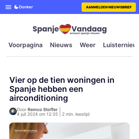
SpanjeVandaag is de eerste en g
Donker
AANMELDEN NIEUWSBRIEF
Voorpagina
Nieuws
Weer
Luisternieu
Vier op de tien woningen in
Spanje hebben een
airconditioning
Door
Remco Stoffer
|
4 juli 2024 om 12:35 | 2 min. leestijd