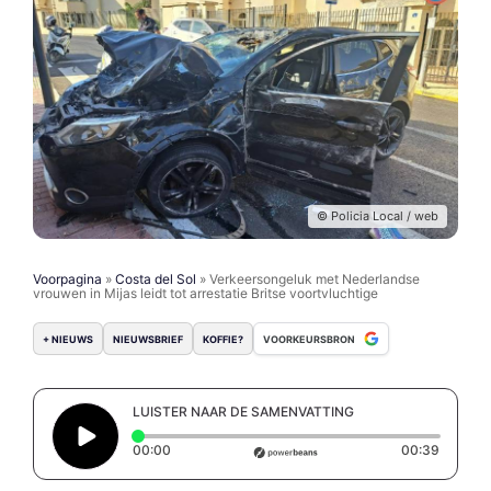
© Policia Local / web
Voorpagina
»
Costa del Sol
»
Verkeersongeluk met Nederlandse
vrouwen in Mijas leidt tot arrestatie Britse voortvluchtige
+ NIEUWS
NIEUWSBRIEF
KOFFIE?
VOORKEURSBRON
LUISTER NAAR DE SAMENVATTING
Elapsed time: 0 seconds
Duratio
00:00
00:39