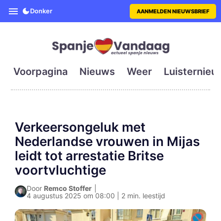
SpanjeVandaag is de eerste en g
Donker
AANMELDEN NIEUWSBRIEF
Voorpagina
Nieuws
Weer
Luisternieu
Verkeersongeluk met
Nederlandse vrouwen in Mijas
leidt tot arrestatie Britse
voortvluchtige
Door
Remco Stoffer
|
4 augustus 2025 om 08:00 | 2 min. leestijd