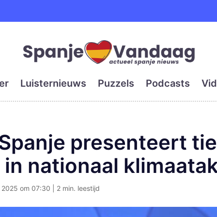
e en grootste digitale kra
er
Luisternieuws
Puzzels
Podcasts
Vid
Spanje presenteert ti
in nationaal klimaata
2025 om 07:30 | 2 min. leestijd