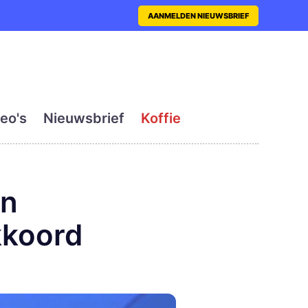
nt met actueel en dagelij
AANMELDEN NIEUWSBRIEF
eo's
Nieuwsbrief
Koffie
en
kkoord