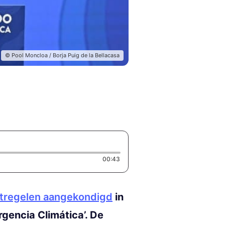
© Pool Moncloa / Borja Puig de la Bellacasa
Duration: 43 seconds
00:43
atregelen aangekondigd
in
gencia Climática’. De