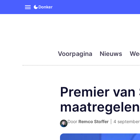
SpanjeVandaag is de eerst
Donker
Voorpagina
Nieuws
We
Premier van 
maatregelen 
Door
Remco Stoffer
|
4 september 