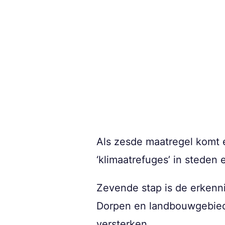
Als zesde maatregel komt e
‘klimaatrefuges’ in steden
Zevende stap is de erkennin
Dorpen en landbouwgebiede
versterken.