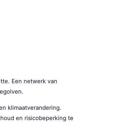
itte. Een netwerk van
tegolven.
gen klimaatverandering.
houd en risicobeperking te