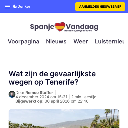
SpanjeVandaag is de eerste en g
Donker
AANMELDEN NIEUWSBRIEF
Voorpagina
Nieuws
Weer
Luisternieu
Wat zijn de gevaarlijkste
wegen op Tenerife?
Door
Remco Stoffer
|
4 december 2024 om 15:31 | 2 min. leestijd
Bijgewerkt op:
30 april 2026 om 22:40