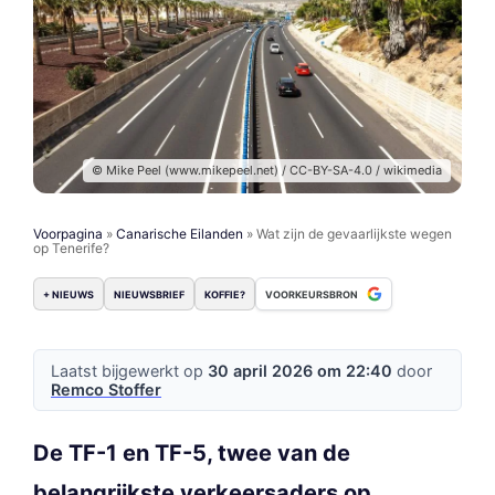
© Mike Peel (www.mikepeel.net) / CC-BY-SA-4.0 / wikimedia
Voorpagina
»
Canarische Eilanden
»
Wat zijn de gevaarlijkste wegen
op Tenerife?
+ NIEUWS
NIEUWSBRIEF
KOFFIE?
VOORKEURSBRON
Laatst bijgewerkt op
30 april 2026 om 22:40
door
Remco Stoffer
De TF-1 en TF-5, twee van de
belangrijkste verkeersaders op