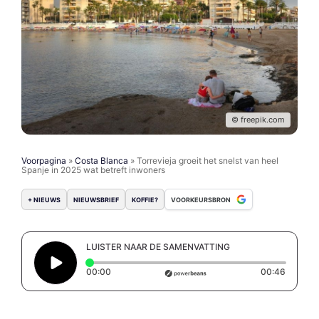
© freepik.com
Voorpagina
»
Costa Blanca
»
Torrevieja groeit het snelst van heel
Spanje in 2025 wat betreft inwoners
+ NIEUWS
NIEUWSBRIEF
KOFFIE?
VOORKEURSBRON
LUISTER NAAR DE SAMENVATTING
Elapsed time: 0 seconds
Duratio
00:00
00:46