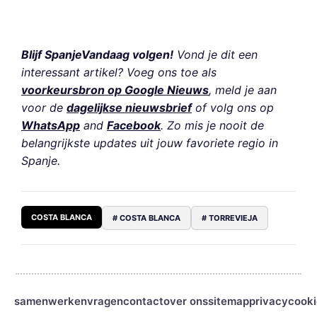
Blijf SpanjeVandaag volgen!
Vond je dit een
interessant artikel? Voeg ons toe als
voorkeursbron op Google Nieuws
, meld je aan
voor de
dagelijkse nieuwsbrief
of volg ons op
WhatsApp
and
Facebook
. Zo mis je nooit de
belangrijkste updates uit jouw favoriete regio in
Spanje.
COSTA BLANCA
# COSTA BLANCA
# TORREVIEJA
samenwerken
vragen
contact
over ons
sitemap
privacy
cooki