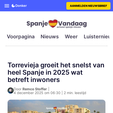
SpanjeVandaag is de eerste en g
Donker
AANMELDEN NIEUWSBRIEF
Voorpagina
Nieuws
Weer
Luisternieu
Torrevieja groeit het snelst van
heel Spanje in 2025 wat
betreft inwoners
Door
Remco Stoffer
|
4 december 2025 om 06:30 | 2 min. leestijd