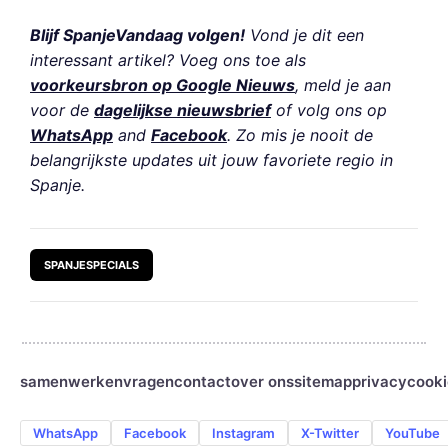
Blijf SpanjeVandaag volgen!
Vond je dit een
interessant artikel? Voeg ons toe als
voorkeursbron op Google Nieuws
, meld je aan
voor de
dagelijkse nieuwsbrief
of volg ons op
WhatsApp
and
Facebook
. Zo mis je nooit de
belangrijkste updates uit jouw favoriete regio in
Spanje.
SPANJESPECIALS
samenwerken
vragen
contact
over ons
sitemap
privacy
cooki
WhatsApp
Facebook
Instagram
X-Twitter
YouTube