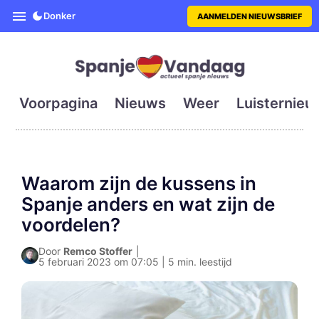
SpanjeVandaag is de eerste en g
Donker
AANMELDEN NIEUWSBRIEF
Voorpagina
Nieuws
Weer
Luisternieu
Waarom zijn de kussens in
Spanje anders en wat zijn de
voordelen?
Door
Remco Stoffer
|
5 februari 2023 om 07:05 | 5 min. leestijd