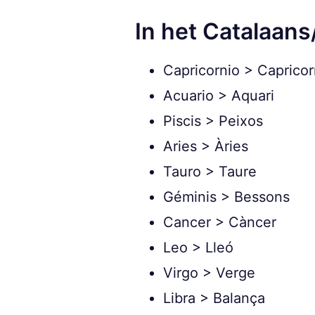
In het Catalaan
Capricornio > Caprico
Acuario > Aquari
Piscis > Peixos
Aries > Àries
Tauro > Taure
Géminis > Bessons
Cancer > Càncer
Leo > Lleó
Virgo > Verge
Libra > Balança