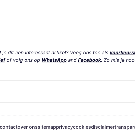
je dit een interessant artikel? Voeg ons toe als
voorkeurs
ief
of volg ons op
WhatsApp
and
Facebook
. Zo mis je noo
contact
over ons
sitemap
privacy
cookies
disclaimer
transpar