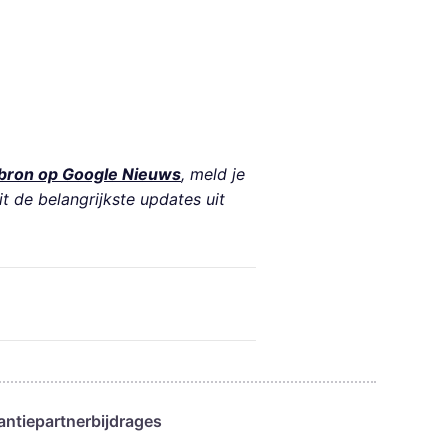
bron op Google Nieuws
, meld je
it de belangrijkste updates uit
antie
partnerbijdrages