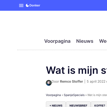
SpanjeVandaag is de eerst
Donker
Voorpagina
Nieuws
We
Wat is mijn 
Door
Remco Stoffer
|
5 april 2022 
Voorpagina
»
SpanjeSpecials
»
Wat is mijn st
+ NIEUWS
NIEUWSBRIEF
KOFFIE?