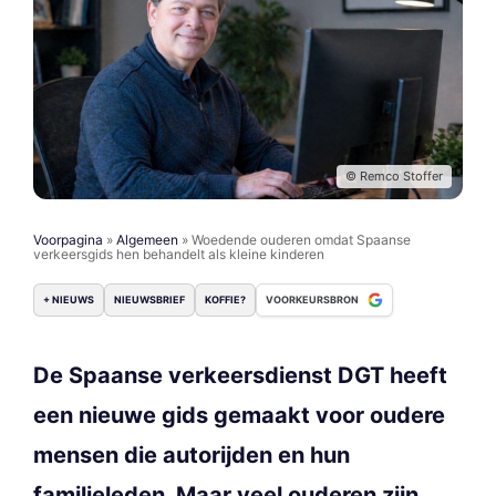
© Remco Stoffer
Voorpagina
»
Algemeen
»
Woedende ouderen omdat Spaanse
verkeersgids hen behandelt als kleine kinderen
+ NIEUWS
NIEUWSBRIEF
KOFFIE?
VOORKEURSBRON
De Spaanse verkeersdienst DGT heeft
een nieuwe gids gemaakt voor oudere
mensen die autorijden en hun
familieleden. Maar veel ouderen zijn