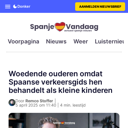
SpanjeVandaag is de eerste en g
Donker
AANMELDEN NIEUWSBRIEF
Voorpagina
Nieuws
Weer
Luisternieu
Woedende ouderen omdat
Spaanse verkeersgids hen
behandelt als kleine kinderen
Door
Remco Stoffer
|
5 april 2025 om 11:40 | 4 min. leestijd