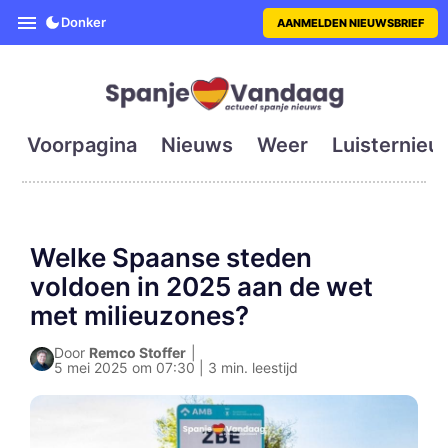
SpanjeVandaag is de eerste en g
Donker
AANMELDEN NIEUWSBRIEF
Voorpagina
Nieuws
Weer
Luisternieu
Welke Spaanse steden
voldoen in 2025 aan de wet
met milieuzones?
Door
Remco Stoffer
|
5 mei 2025 om 07:30 | 3 min. leestijd