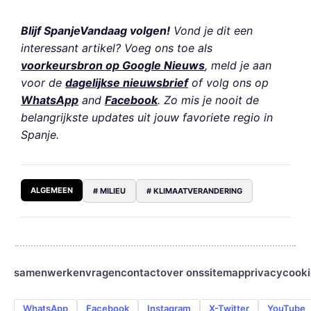
Blijf SpanjeVandaag volgen!
Vond je dit een
interessant artikel? Voeg ons toe als
voorkeursbron op Google Nieuws
, meld je aan
voor de
dagelijkse nieuwsbrief
of volg ons op
WhatsApp
and
Facebook
. Zo mis je nooit de
belangrijkste updates uit jouw favoriete regio in
Spanje.
ALGEMEEN
# MILIEU
# KLIMAATVERANDERING
samenwerken
vragen
contact
over ons
sitemap
privacy
cooki
WhatsApp
Facebook
Instagram
X-Twitter
YouTube