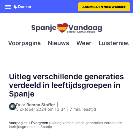
SpanjeVandaag is de eerste en g
Donker
AANMELDEN NIEUWSBRIEF
Voorpagina
Nieuws
Weer
Luisternieu
Uitleg verschillende generaties
verdeeld in leeftijdsgroepen in
Spanje
Door
Remco Stoffer
|
5 oktober 2024 om 10:34 | 7 min. leestijd
Voorpagina
»
Evergreen
»
Uitleg verschillende generaties verdeeld in
leeftijdsgroepen in Spanje