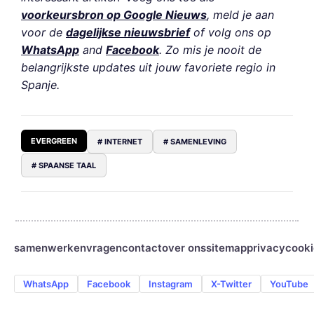
voorkeursbron op Google Nieuws
, meld je aan
voor de
dagelijkse nieuwsbrief
of volg ons op
WhatsApp
and
Facebook
. Zo mis je nooit de
belangrijkste updates uit jouw favoriete regio in
Spanje.
EVERGREEN
# INTERNET
# SAMENLEVING
# SPAANSE TAAL
samenwerken
vragen
contact
over ons
sitemap
privacy
cooki
WhatsApp
Facebook
Instagram
X-Twitter
YouTube