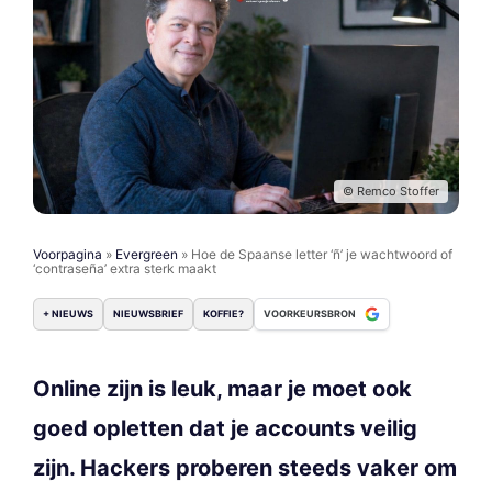
© Remco Stoffer
Voorpagina
»
Evergreen
»
Hoe de Spaanse letter ‘ñ’ je wachtwoord of
‘contraseña’ extra sterk maakt
+ NIEUWS
NIEUWSBRIEF
KOFFIE?
VOORKEURSBRON
Online zijn is leuk, maar je moet ook
goed opletten dat je accounts veilig
zijn. Hackers proberen steeds vaker om