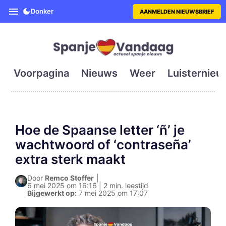
SpanjeVandaag is de eerste en g
Donker
AANMELDEN NIEUWSBRIEF
Voorpagina
Nieuws
Weer
Luisternieu
Hoe de Spaanse letter ‘ñ’ je
wachtwoord of ‘contraseña’
extra sterk maakt
Door
Remco Stoffer
|
6 mei 2025 om 16:16 | 2 min. leestijd
Bijgewerkt op:
7 mei 2025 om 17:07