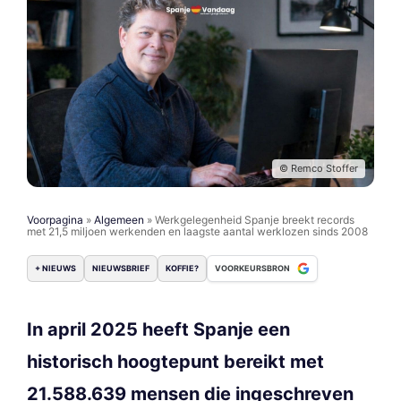
© Remco Stoffer
Voorpagina
»
Algemeen
»
Werkgelegenheid Spanje breekt records
met 21,5 miljoen werkenden en laagste aantal werklozen sinds 2008
+ NIEUWS
NIEUWSBRIEF
KOFFIE?
VOORKEURSBRON
In april 2025 heeft Spanje een
historisch hoogtepunt bereikt met
21.588.639 mensen die ingeschreven