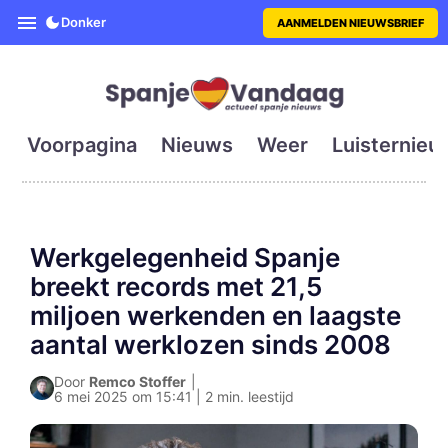
SpanjeVandaag is de eerste en g
Donker
AANMELDEN NIEUWSBRIEF
Voorpagina
Nieuws
Weer
Luisternieu
Werkgelegenheid Spanje
breekt records met 21,5
miljoen werkenden en laagste
aantal werklozen sinds 2008
Door
Remco Stoffer
|
6 mei 2025 om 15:41 | 2 min. leestijd