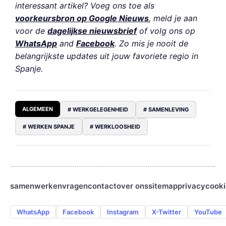
interessant artikel? Voeg ons toe als
voorkeursbron op Google Nieuws
, meld je aan
voor de
dagelijkse nieuwsbrief
of volg ons op
WhatsApp
and
Facebook
. Zo mis je nooit de
belangrijkste updates uit jouw favoriete regio in
Spanje.
ALGEMEEN
# WERKGELEGENHEID
# SAMENLEVING
# WERKEN SPANJE
# WERKLOOSHEID
samenwerken
vragen
contact
over ons
sitemap
privacy
cooki
WhatsApp
Facebook
Instagram
X-Twitter
YouTube