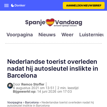
SpanjeVandaag is de eerste en g
Donker
AANMELDEN NIEUWSBRIEF
Voorpagina
Nieuws
Weer
Luisternieu
Nederlandse toerist overleden
nadat hij autosleutel inslikte in
Barcelona
Door
Remco Stoffer
|
6 augustus 2021 om 13:51 | 2 min. leestijd
Bijgewerkt op:
14 juni 2026 om 17:03
Voorpagina
»
Barcelona
»
Nederlandse toerist overleden nadat hij
autosleutel inslikte in Barcelona