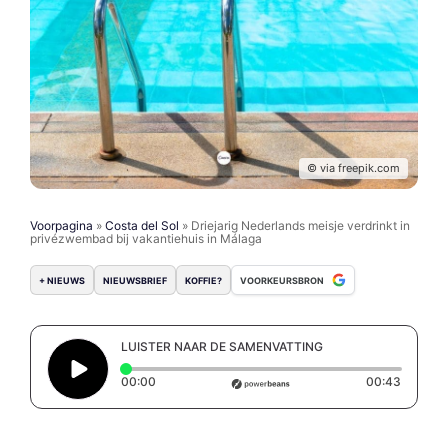
© via freepik.com
Voorpagina
»
Costa del Sol
»
Driejarig Nederlands meisje verdrinkt in
privézwembad bij vakantiehuis in Málaga
+ NIEUWS
NIEUWSBRIEF
KOFFIE?
VOORKEURSBRON
LUISTER NAAR DE SAMENVATTING
Elapsed time: 0 seconds
Duratio
00:00
00:43