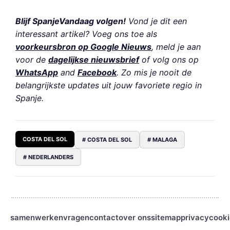
Blijf SpanjeVandaag volgen!
Vond je dit een
interessant artikel? Voeg ons toe als
voorkeursbron op Google Nieuws
, meld je aan
voor de
dagelijkse nieuwsbrief
of volg ons op
WhatsApp
and
Facebook
. Zo mis je nooit de
belangrijkste updates uit jouw favoriete regio in
Spanje.
COSTA DEL SOL
# COSTA DEL SOL
# MALAGA
# NEDERLANDERS
samenwerken
vragen
contact
over ons
sitemap
privacy
cooki