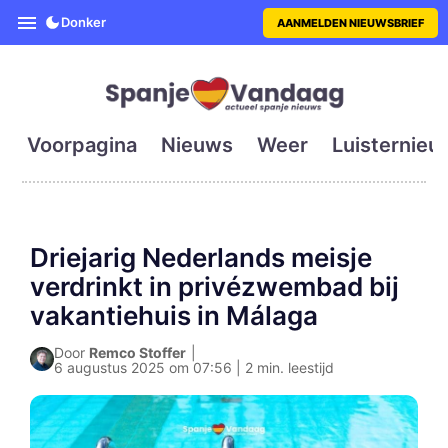
SpanjeVandaag is de eerste en g
Donker
AANMELDEN NIEUWSBRIEF
Voorpagina
Nieuws
Weer
Luisternieu
Driejarig Nederlands meisje
verdrinkt in privézwembad bij
vakantiehuis in Málaga
Door
Remco Stoffer
|
6 augustus 2025 om 07:56 | 2 min. leestijd