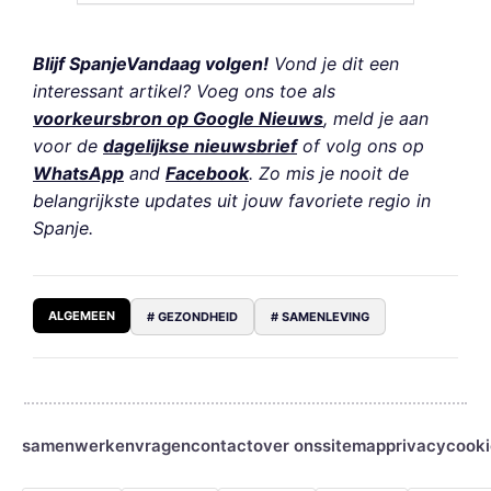
Blijf SpanjeVandaag volgen!
Vond je dit een
interessant artikel? Voeg ons toe als
voorkeursbron op Google Nieuws
, meld je aan
voor de
dagelijkse nieuwsbrief
of volg ons op
WhatsApp
and
Facebook
. Zo mis je nooit de
belangrijkste updates uit jouw favoriete regio in
Spanje.
ALGEMEEN
# GEZONDHEID
# SAMENLEVING
samenwerken
vragen
contact
over ons
sitemap
privacy
cooki