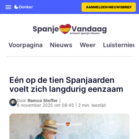
SpanjeVandaag is de eerste en g
Donker
AANMELDEN NIEUWSBRIEF
Voorpagina
Nieuws
Weer
Luisternieu
Eén op de tien Spanjaarden
voelt zich langdurig eenzaam
Door
Remco Stoffer
|
6 november 2025 om 08:45 | 2 min. leestijd