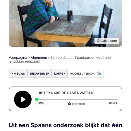
© canva.com
Voorpagina
»
Algemeen
»
Eén op de tien Spanjaarden voelt zich
langdurig eenzaam
+ NIEUWS
NIEUWSBRIEF
KOFFIE?
VOORKEURSBRON
LUISTER NAAR DE SAMENVATTING
Elapsed time: 0 seconds
Duration
00:00
00:41
Uit een Spaans onderzoek blijkt dat één