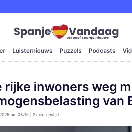
e en grootste digitale kra
er
Luisternieuws
Puzzels
Podcasts
Vid
 rijke inwoners weg m
mogensbelasting van 
025 om 08:15 | 2 min. leestijd