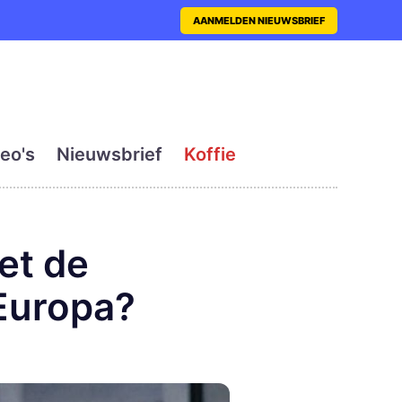
nt met actueel en dagelij
AANMELDEN NIEUWSBRIEF
eo's
Nieuwsbrief
Koffie
et de
Europa?