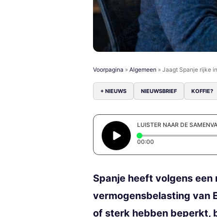
Voorpagina
»
Algemeen
»
Jaagt Spanje rijke
+ NIEUWS
NIEUWSBRIEF
KOFFIE?
LUISTER NAAR DE SAMENV
Elapsed time: 0 secon
00:00
Spanje heeft volgens een
vermogensbelasting van Eu
of sterk hebben beperkt, 