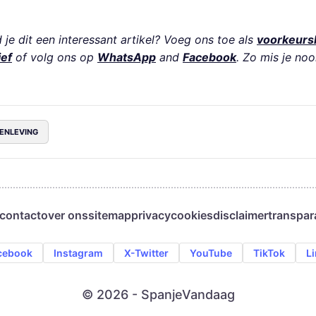
je dit een interessant artikel? Voeg ons toe als
voorkeurs
ief
of volg ons op
WhatsApp
and
Facebook
. Zo mis je noo
ENLEVING
contact
over ons
sitemap
privacy
cookies
disclaimer
transpar
cebook
Instagram
X-Twitter
YouTube
TikTok
L
© 2026 - SpanjeVandaag