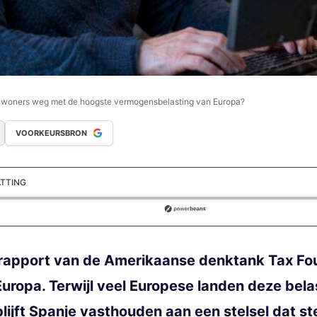
 inwoners weg met de hoogste vermogensbelasting van Europa?
VOORKEURSBRON
ATTING
ds
 rapport van de Amerikaanse denktank Tax Fo
ropa. Terwijl veel Europese landen deze bel
blijft Spanje vasthouden aan een stelsel dat 