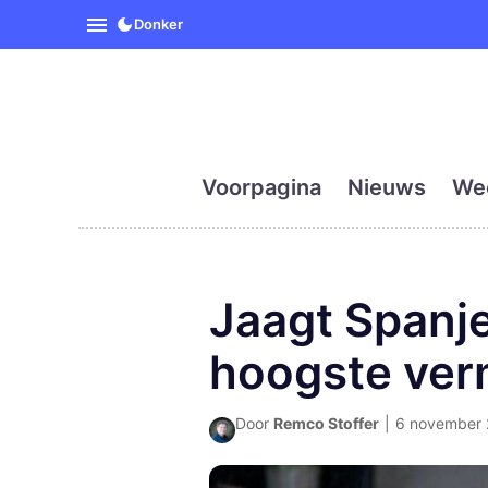
SpanjeVandaag is de eerst
Donker
Voorpagina
Nieuws
We
Jaagt Spanje
hoogste ver
Door
Remco Stoffer
|
6 november 2