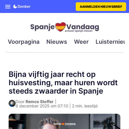
SpanjeVandaag is de eerste en g
Donker
AANMELDEN NIEUWSBRIEF
Voorpagina
Nieuws
Weer
Luisternieu
Bijna vijftig jaar recht op
huisvesting, maar huren wordt
steeds zwaarder in Spanje
Door
Remco Stoffer
|
6 december 2025 om 07:10 | 2 min. leestijd