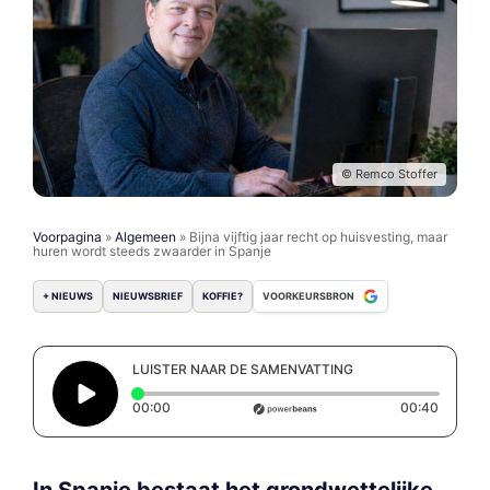
© Remco Stoffer
Voorpagina
»
Algemeen
»
Bijna vijftig jaar recht op huisvesting, maar
huren wordt steeds zwaarder in Spanje
+ NIEUWS
NIEUWSBRIEF
KOFFIE?
VOORKEURSBRON
LUISTER NAAR DE SAMENVATTING
Elapsed time: 0 seconds
Duratio
00:00
00:40
In Spanje bestaat het grondwettelijke