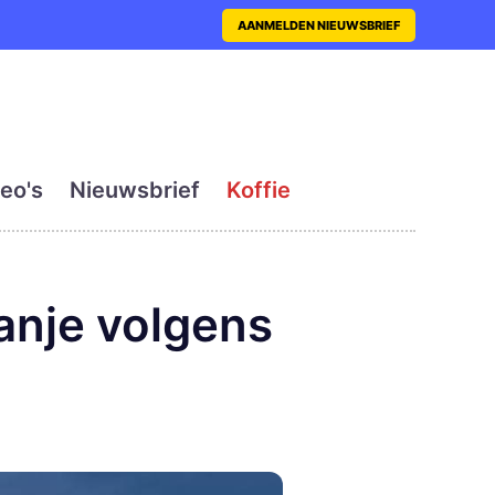
nt met actueel en dagelij
AANMELDEN NIEUWSBRIEF
eo's
Nieuwsbrief
Koffie
panje volgens