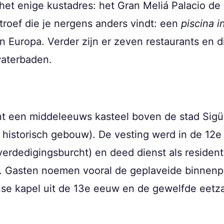
et enige kustadres: het Gran Meliá Palacio de I
 troef die je nergens anders vindt: een
piscina in
an Europa. Verder zijn er zeven restaurants en d
waterbaden.
nt een middeleeuws kasteel boven de stad Sigüe
n historisch gebouw). De vesting werd in de 1
verdedigingsburcht) en deed dienst als residen
. Gasten noemen vooral de geplaveide binnenp
se kapel uit de 13e eeuw en de gewelfde eetza