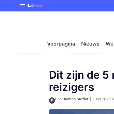
SpanjeVandaag is de eerst
Donker
Voorpagina
Nieuws
We
Dit zijn de 
reizigers
Door
Remco Stoffer
|
7 juni 2026 o