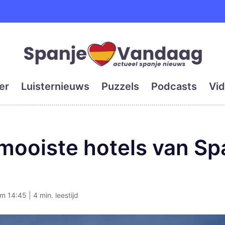
e en grootste digitale kra
er
Luisternieuws
Puzzels
Podcasts
Vid
5 mooiste hotels van S
m 14:45 | 4 min. leestijd