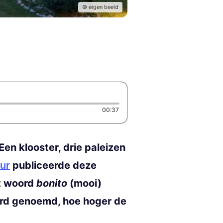
© eigen beeld
Duration: 37 seconds
00:37
Een klooster, drie paleizen
ur
publiceerde deze
et woord
bonito
(mooi)
erd genoemd, hoe hoger de