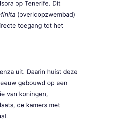
sora op Tenerife. Dit
finita
(overloopzwembad)
irecte toegang tot het
nza uit. Daarin huist deze
2e eeuw gebouwd op een
tie van koningen,
laats, de kamers met
al.