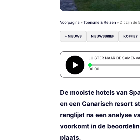
Voorpagina
»
Toerisme & Reizen
»
Dit zijn de
+ NIEUWS
NIEUWSBRIEF
KOFFIE?
LUISTER NAAR DE SAMENV
Elapsed time: 0 secon
00:00
De mooiste hotels van Span
en een Canarisch resort s
ranglijst na een analyse 
voorkomt in de beoordelin
plaats.