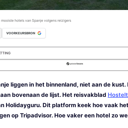
 5 mooiste hotels van Spanje volgens reizigers
VOORKEURSBRON
ATTING
ds
je liggen in het binnenland, niet aan de kust. 
taan bovenaan de lijst. Het reisvakblad
Hostelt
van Holidayguru. Dit platform keek hoe vaak h
gen op Tripadvisor. Hoe vaker een hotel zo w