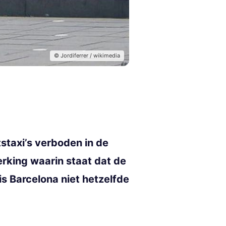
© Jordiferrer / wikimedia
tstaxi’s verboden in de
erking waarin staat dat de
s Barcelona niet hetzelfde