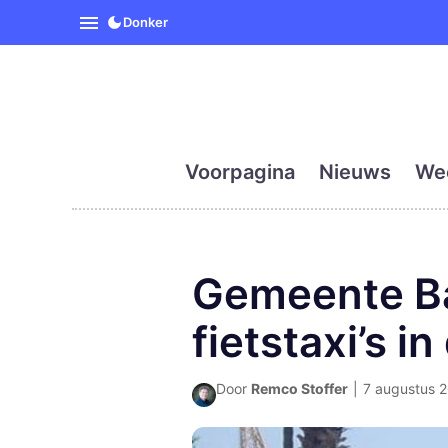
SpanjeVandaag is de eerst
Donker
Voorpagina
Nieuws
We
Gemeente Ba
fietstaxi’s in
Door
Remco Stoffer
|
7 augustus 2