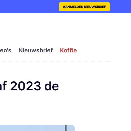
nt met actueel en dagelij
AANMELDEN NIEUWSBRIEF
eo's
Nieuwsbrief
Koffie
af 2023 de