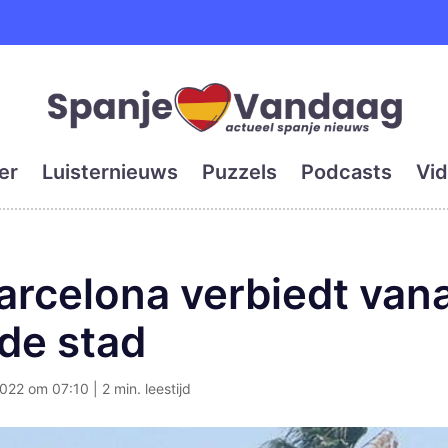
e en grootste digitale kra
er
Luisternieuws
Puzzels
Podcasts
Vid
rcelona verbiedt van
 de stad
022 om 07:10 | 2 min. leestijd