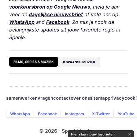
voorkeursbron op Google Nieuws
, meld je aan
voor de
dagelijkse nieuwsbrief
of volg ons op
WhatsApp
and
Facebook
. Zo mis je nooit de
belangrijkste updates uit jouw favoriete regio in
Spanje.
FILMS, SERIES & MUZIEK
# SPAANSE MUZIEK
samenwerken
vragen
contact
over ons
sitemap
privacy
cooki
WhatsApp
Facebook
Instagram
X-Twitter
YouTube
© 2026 - SpanjeVandaag
✕
Hier staan jouw favorieten