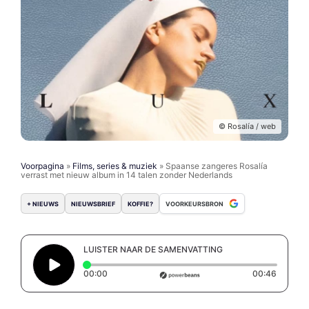
© Rosalía / web
Voorpagina
»
Films, series & muziek
»
Spaanse zangeres Rosalía
verrast met nieuw album in 14 talen zonder Nederlands
+ NIEUWS
NIEUWSBRIEF
KOFFIE?
VOORKEURSBRON
LUISTER NAAR DE SAMENVATTING
Elapsed time: 0 seconds
Duratio
00:00
00:46