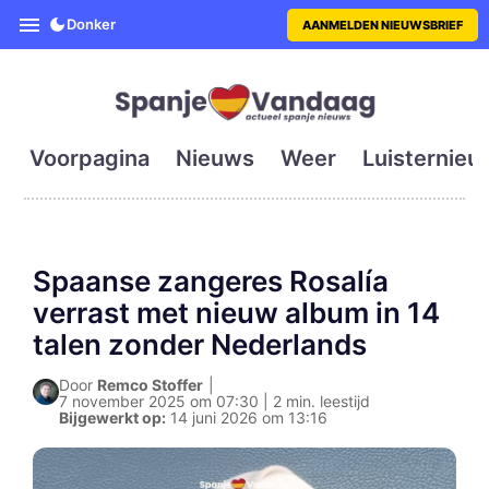
SpanjeVandaag is de eerste en g
Donker
AANMELDEN NIEUWSBRIEF
Voorpagina
Nieuws
Weer
Luisternieu
Spaanse zangeres Rosalía
verrast met nieuw album in 14
talen zonder Nederlands
Door
Remco Stoffer
|
7 november 2025 om 07:30 | 2 min. leestijd
Bijgewerkt op:
14 juni 2026 om 13:16