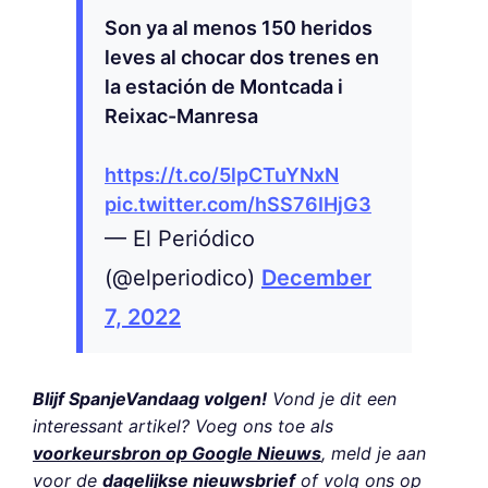
Son ya al menos 150 heridos
leves al chocar dos trenes en
la estación de Montcada i
Reixac-Manresa
https://t.co/5lpCTuYNxN
pic.twitter.com/hSS76IHjG3
— El Periódico
(@elperiodico)
December
7, 2022
Blijf SpanjeVandaag volgen!
Vond je dit een
interessant artikel? Voeg ons toe als
voorkeursbron op Google Nieuws
, meld je aan
voor de
dagelijkse nieuwsbrief
of volg ons op