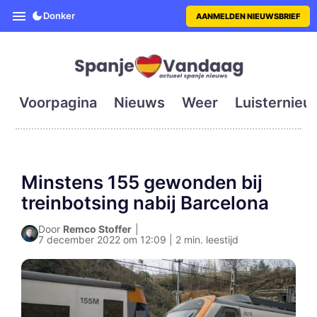
SpanjeVandaag is de eerste en g
Donker
AANMELDEN NIEUWSBRIEF
Voorpagina
Nieuws
Weer
Luisternieu
Minstens 155 gewonden bij
treinbotsing nabij Barcelona
Door
Remco Stoffer
|
7 december 2022 om 12:09 | 2 min. leestijd