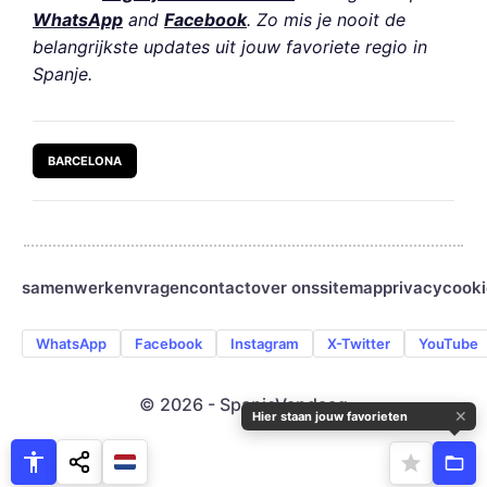
WhatsApp
and
Facebook
. Zo mis je nooit de
belangrijkste updates uit jouw favoriete regio in
Spanje.
BARCELONA
samenwerken
vragen
contact
over ons
sitemap
privacy
cooki
WhatsApp
Facebook
Instagram
X-Twitter
YouTube
© 2026 - SpanjeVandaag
✕
Hier staan jouw favorieten