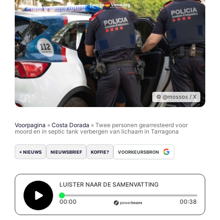
© @mossos / X
Voorpagina
»
Costa Dorada
»
Twee personen gearresteerd voor
moord en in septic tank verbergen van lichaam in Tarragona
+ NIEUWS
NIEUWSBRIEF
KOFFIE?
VOORKEURSBRON
LUISTER NAAR DE SAMENVATTING
Elapsed time: 0 seconds
Duratio
00:00
00:38