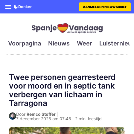
SpanjeVandaag is de eerste en g
Donker
AANMELDEN NIEUWSBRIEF
Voorpagina
Nieuws
Weer
Luisternieu
Twee personen gearresteerd
voor moord en in septic tank
verbergen van lichaam in
Tarragona
Door
Remco Stoffer
|
7 december 2025 om 07:45 | 2 min. leestijd