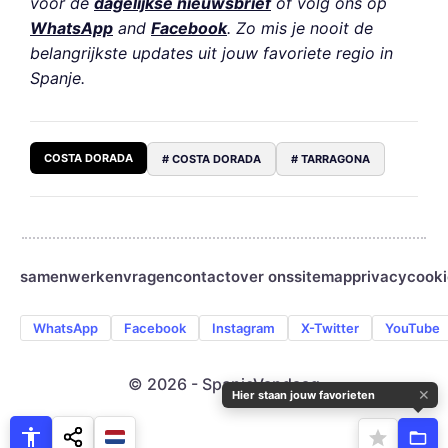
voor de
dagelijkse nieuwsbrief
of volg ons op
WhatsApp
and
Facebook
. Zo mis je nooit de
belangrijkste updates uit jouw favoriete regio in
Spanje.
COSTA DORADA
# COSTA DORADA
# TARRAGONA
samenwerken
vragen
contact
over ons
sitemap
privacy
cooki
WhatsApp
Facebook
Instagram
X-Twitter
YouTube
© 2026 - SpanjeVandaag
✕
Hier staan jouw favorieten