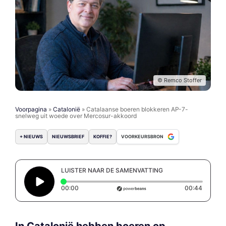
© Remco Stoffer
Voorpagina
»
Catalonië
»
Catalaanse boeren blokkeren AP-7-
snelweg uit woede over Mercosur-akkoord
+ NIEUWS
NIEUWSBRIEF
KOFFIE?
VOORKEURSBRON
LUISTER NAAR DE SAMENVATTING
Elapsed time: 0 seconds
Duratio
00:00
00:44
In Catalonië hebben boeren op