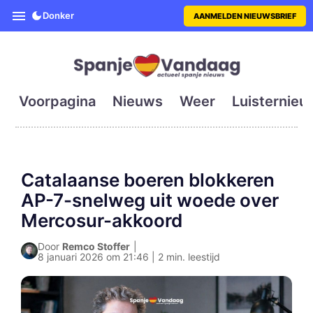
SpanjeVandaag is de eerste en g
Donker
AANMELDEN NIEUWSBRIEF
Voorpagina
Nieuws
Weer
Luisternieu
Catalaanse boeren blokkeren
AP-7-snelweg uit woede over
Mercosur-akkoord
Door
Remco Stoffer
|
8 januari 2026 om 21:46 | 2 min. leestijd