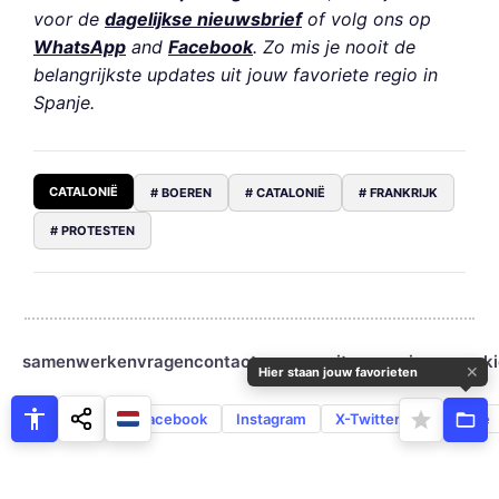
voor de
dagelijkse nieuwsbrief
of volg ons op
WhatsApp
and
Facebook
. Zo mis je nooit de
belangrijkste updates uit jouw favoriete regio in
Spanje.
CATALONIË
# BOEREN
# CATALONIË
# FRANKRIJK
# PROTESTEN
samenwerken
vragen
contact
over ons
sitemap
privacy
cooki
✕
Hier staan jouw favorieten
WhatsApp
Facebook
Instagram
X-Twitter
YouTube
© 2026 - SpanjeVandaag