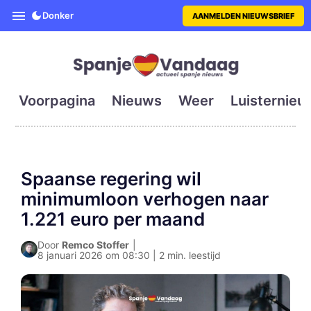
SpanjeVandaag is de eerste en g
Donker
AANMELDEN NIEUWSBRIEF
Voorpagina
Nieuws
Weer
Luisternieu
Spaanse regering wil
minimumloon verhogen naar
1.221 euro per maand
Door
Remco Stoffer
|
8 januari 2026 om 08:30 | 2 min. leestijd