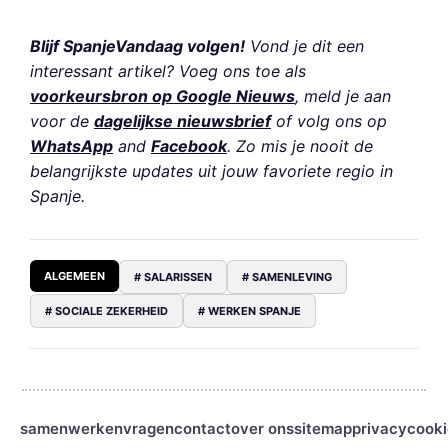
Blijf SpanjeVandaag volgen!
Vond je dit een
interessant artikel? Voeg ons toe als
voorkeursbron op Google Nieuws
, meld je aan
voor de
dagelijkse nieuwsbrief
of volg ons op
WhatsApp
and
Facebook
. Zo mis je nooit de
belangrijkste updates uit jouw favoriete regio in
Spanje.
ALGEMEEN
# SALARISSEN
# SAMENLEVING
# SOCIALE ZEKERHEID
# WERKEN SPANJE
samenwerken
vragen
contact
over ons
sitemap
privacy
cooki