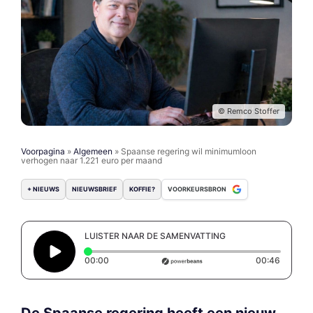
© Remco Stoffer
Voorpagina
»
Algemeen
»
Spaanse regering wil minimumloon
verhogen naar 1.221 euro per maand
+ NIEUWS
NIEUWSBRIEF
KOFFIE?
VOORKEURSBRON
LUISTER NAAR DE SAMENVATTING
Elapsed time: 0 seconds
Duratio
00:00
00:46
De Spaanse regering heeft een nieuw