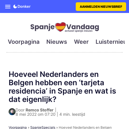
SpanjeVandaag is de eerste en g
Donker
AANMELDEN NIEUWSBRIEF
Voorpagina
Nieuws
Weer
Luisternieu
Hoeveel Nederlanders en
Belgen hebben een ‘tarjeta
residencia’ in Spanje en wat is
dat eigenlijk?
Door
Remco Stoffer
|
8 mei 2022 om 07:20 | 4 min. leestijd
Voorpagina
»
SpanjeSpecials
»
Hoeveel Nederlanders en Belgen