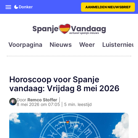
SpanjeVandaag is de eerste en g
Donker
AANMELDEN NIEUWSBRIEF
Voorpagina
Nieuws
Weer
Luisternieu
Horoscoop voor Spanje
vandaag: Vrijdag 8 mei 2026
Door
Remco Stoffer
|
8 mei 2026 om 07:05 | 5 min. leestijd