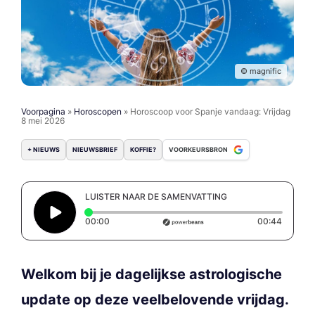
© magnific
Voorpagina
»
Horoscopen
»
Horoscoop voor Spanje vandaag: Vrijdag
8 mei 2026
+ NIEUWS
NIEUWSBRIEF
KOFFIE?
VOORKEURSBRON
LUISTER NAAR DE SAMENVATTING
Elapsed time: 0 seconds
Duratio
00:00
00:44
Welkom bij je dagelijkse astrologische
update op deze veelbelovende vrijdag.