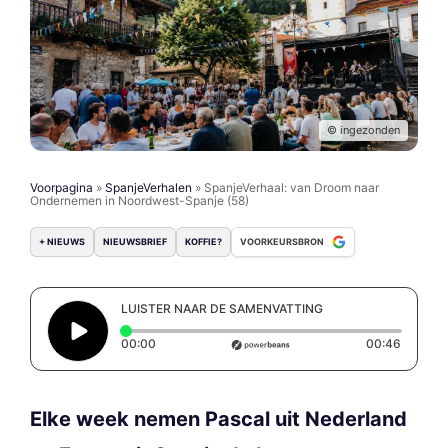
© ingezonden
Voorpagina
»
SpanjeVerhalen
»
SpanjeVerhaal: van Droom naar
Ondernemen in Noordwest-Spanje (58)
+ NIEUWS
NIEUWSBRIEF
KOFFIE?
VOORKEURSBRON
LUISTER NAAR DE SAMENVATTING
Elapsed time: 0 seconds
Duratio
00:00
00:46
Elke week nemen Pascal uit Nederland