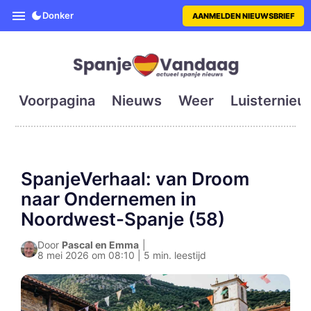
SpanjeVandaag is de eerste en g
Donker
AANMELDEN NIEUWSBRIEF
Voorpagina
Nieuws
Weer
Luisternieu
SpanjeVerhaal: van Droom
naar Ondernemen in
Noordwest-Spanje (58)
Door
Pascal en Emma
|
8 mei 2026 om 08:10 | 5 min. leestijd