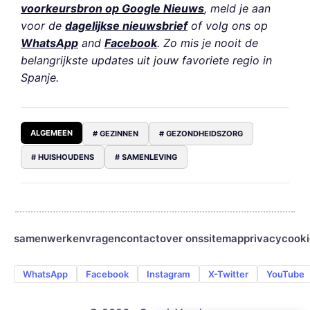
voorkeursbron op Google Nieuws
, meld je aan
voor de
dagelijkse nieuwsbrief
of volg ons op
WhatsApp
and
Facebook
. Zo mis je nooit de
belangrijkste updates uit jouw favoriete regio in
Spanje.
ALGEMEEN
# GEZINNEN
# GEZONDHEIDSZORG
# HUISHOUDENS
# SAMENLEVING
samenwerken
vragen
contact
over ons
sitemap
privacy
cooki
WhatsApp
Facebook
Instagram
X-Twitter
YouTube