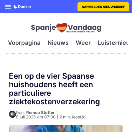
SpanjeVandaag is de eerste en g
Donker
AANMELDEN NIEUWSBRIEF
Voorpagina
Nieuws
Weer
Luisternieu
Een op de vier Spaanse
huishoudens heeft een
particuliere
ziektekostenverzekering
Door
Remco Stoffer
|
8 juli 2025 om 07:00 | 2 min. leestijd