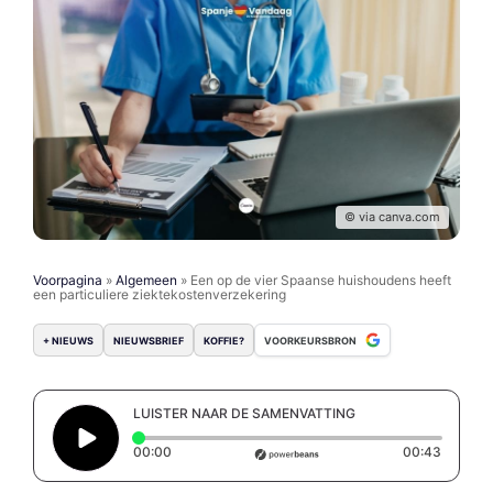
© via canva.com
Voorpagina
»
Algemeen
»
Een op de vier Spaanse huishoudens heeft
een particuliere ziektekostenverzekering
+ NIEUWS
NIEUWSBRIEF
KOFFIE?
VOORKEURSBRON
LUISTER NAAR DE SAMENVATTING
Elapsed time: 0 seconds
Duratio
00:00
00:43