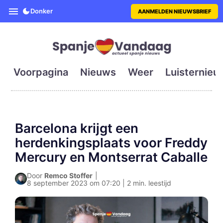
SpanjeVandaag is de eerste en g
Donker
AANMELDEN NIEUWSBRIEF
Voorpagina
Nieuws
Weer
Luisternieu
Barcelona krijgt een
herdenkingsplaats voor Freddy
Mercury en Montserrat Caballe
Door
Remco Stoffer
|
8 september 2023 om 07:20 | 2 min. leestijd