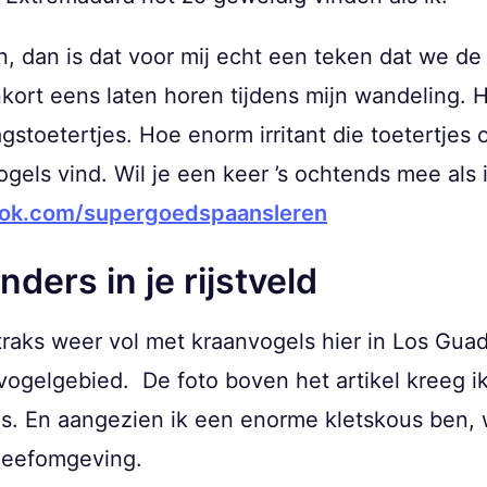
n, dan is dat voor mij echt een teken dat we de 
nkort eens laten horen tijdens mijn wandeling. He
stoetertjes. Hoe enorm irritant die toetertjes 
ogels vind. Wil je een keer ’s ochtends mee als 
ok.com/supergoedspaansleren
ders in je rijstveld
straks weer vol met kraanvogels hier in Los Gua
gelgebied. De foto boven het artikel kreeg ik
ls. En aangezien ik een enorme kletskous ben, we
 leefomgeving.