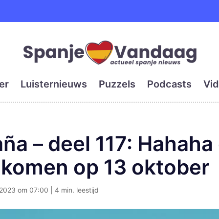
e en grootste digitale kra
er
Luisternieuws
Puzzels
Podcasts
Vid
ña – deel 117: Hahaha
 komen op 13 oktober
023 om 07:00 | 4 min. leestijd