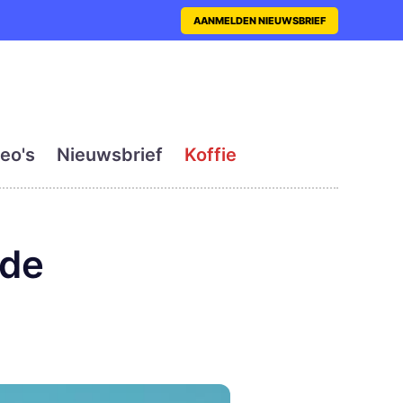
nt met actueel en dagelij
AANMELDEN NIEUWSBRIEF
eo's
Nieuwsbrief
Koffie
 de