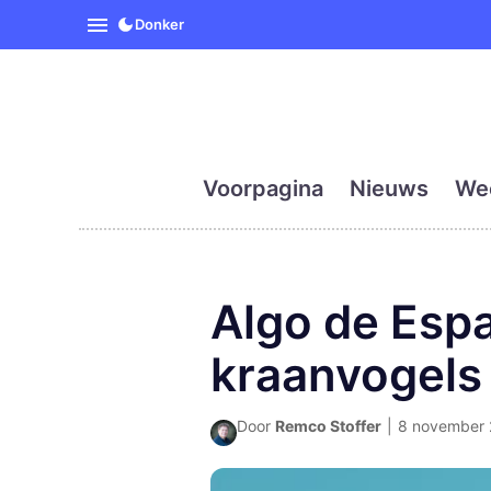
SpanjeVandaag is de eerst
Donker
Voorpagina
Nieuws
We
Algo de Espa
kraanvogels
Door
Remco Stoffer
|
8 november 2