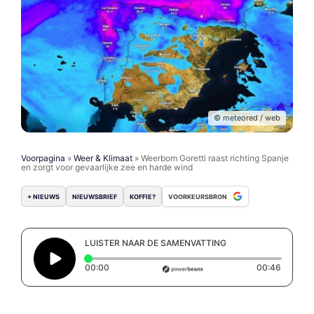
© meteored / web
Voorpagina
»
Weer & Klimaat
»
Weerbom Goretti raast richting Spanje
en zorgt voor gevaarlijke zee en harde wind
+ NIEUWS
NIEUWSBRIEF
KOFFIE?
VOORKEURSBRON
LUISTER NAAR DE SAMENVATTING
Elapsed time: 0 seconds
Duratio
00:00
00:46