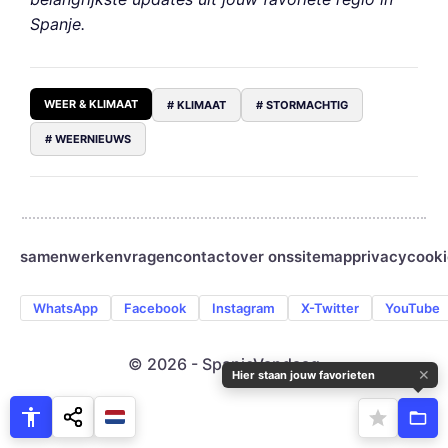
Spanje.
WEER & KLIMAAT
# KLIMAAT
# STORMACHTIG
# WEERNIEUWS
samenwerken
vragen
contact
over ons
sitemap
privacy
cooki
WhatsApp
Facebook
Instagram
X-Twitter
YouTube
© 2026 - SpanjeVandaag
✕
Hier staan jouw favorieten