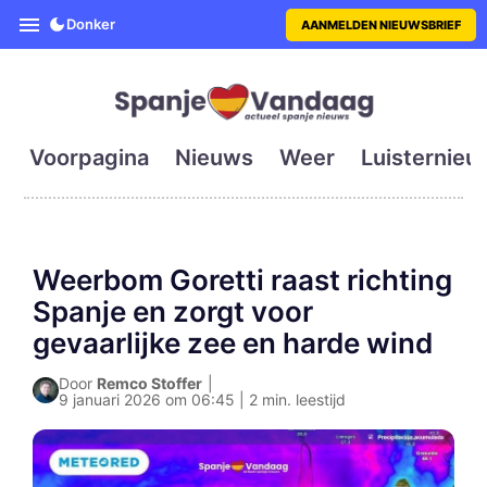
SpanjeVandaag is de eerste en g
Donker
AANMELDEN NIEUWSBRIEF
Voorpagina
Nieuws
Weer
Luisternieu
Weerbom Goretti raast richting
Spanje en zorgt voor
gevaarlijke zee en harde wind
Door
Remco Stoffer
|
9 januari 2026 om 06:45 | 2 min. leestijd