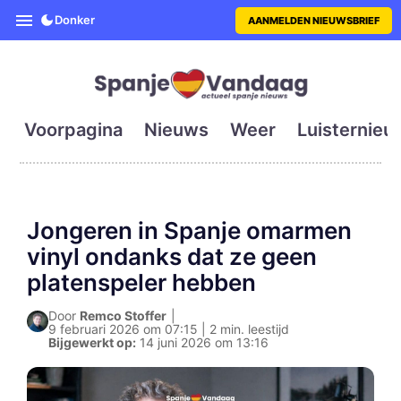
SpanjeVandaag is de eerste en g
Donker
AANMELDEN NIEUWSBRIEF
Voorpagina
Nieuws
Weer
Luisternieu
Jongeren in Spanje omarmen
vinyl ondanks dat ze geen
platenspeler hebben
Door
Remco Stoffer
|
9 februari 2026 om 07:15 | 2 min. leestijd
Bijgewerkt op:
14 juni 2026 om 13:16