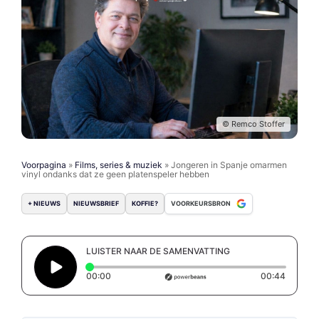
© Remco Stoffer
Voorpagina
»
Films, series & muziek
»
Jongeren in Spanje omarmen
vinyl ondanks dat ze geen platenspeler hebben
+ NIEUWS
NIEUWSBRIEF
KOFFIE?
VOORKEURSBRON
LUISTER NAAR DE SAMENVATTING
Elapsed time: 0 seconds
Duratio
00:00
00:44