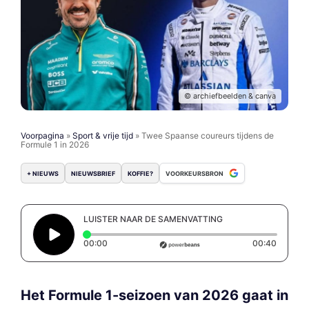
© archiefbeelden & canva
Voorpagina
»
Sport & vrije tijd
»
Twee Spaanse coureurs tijdens de
Formule 1 in 2026
+ NIEUWS
NIEUWSBRIEF
KOFFIE?
VOORKEURSBRON
LUISTER NAAR DE SAMENVATTING
Elapsed time: 0 seconds
Duratio
00:00
00:40
Het Formule 1-seizoen van 2026 gaat in