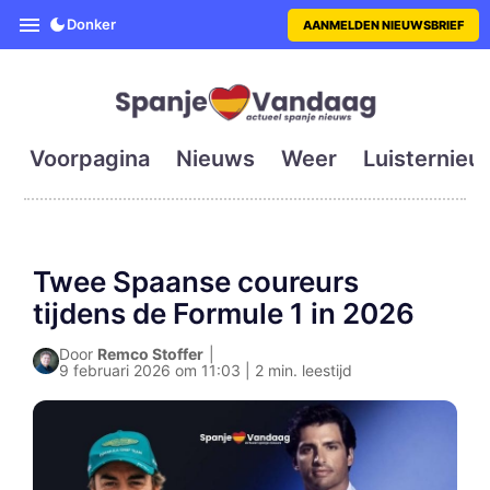
SpanjeVandaag is de eerste en g
Donker
AANMELDEN NIEUWSBRIEF
Voorpagina
Nieuws
Weer
Luisternieu
Twee Spaanse coureurs
tijdens de Formule 1 in 2026
Door
Remco Stoffer
|
9 februari 2026 om 11:03 | 2 min. leestijd