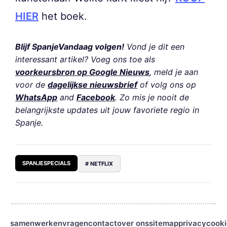
HIER
het boek.
Blijf SpanjeVandaag volgen!
Vond je dit een
interessant artikel? Voeg ons toe als
voorkeursbron op Google Nieuws
, meld je aan
voor de
dagelijkse nieuwsbrief
of volg ons op
WhatsApp
and
Facebook
. Zo mis je nooit de
belangrijkste updates uit jouw favoriete regio in
Spanje.
SPANJESPECIALS
# NETFLIX
samenwerken
vragen
contact
over ons
sitemap
privacy
cooki