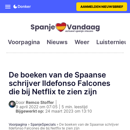
SpanjeVandaag is de eerste en g
Donker
AANMELDEN NIEUWSBRIEF
Voorpagina
Nieuws
Weer
Luisternieu
De boeken van de Spaanse
schrijver Ildefonso Falcones
die bij Netflix te zien zijn
Door
Remco Stoffer
|
9 april 2022 om 07:05 | 5 min. leestijd
Bijgewerkt op:
24 maart 2023 om 13:10
Voorpagina
»
SpanjeSpecials
»
De boeken van de Spaanse schrijver
Ildefonso Falcones die bij Netflix te zien zijn