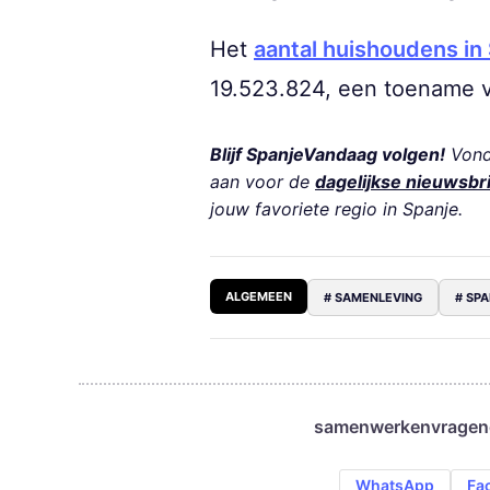
Het
aantal huishoudens in
19.523.824, een toename v
Blijf SpanjeVandaag volgen!
Vond 
aan voor de
dagelijkse nieuwsbr
jouw favoriete regio in Spanje.
ALGEMEEN
# SAMENLEVING
# SP
samenwerken
vragen
WhatsApp
Fa