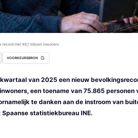
w record met 49,1 miljoen inwoners
VOORKEURSBRON
e kwartaal van 2025 een nieuw bevolkingsrecor
9 inwoners, een toename van 75.865 personen 
oornamelijk te danken aan de instroom van bui
t Spaanse statistiekbureau INE.