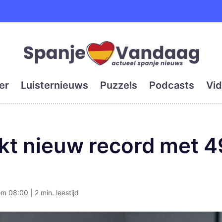
e en grootste digitale kra
er
Luisternieuws
Puzzels
Podcasts
Vid
kt nieuw record met 49
m 08:00 | 2 min. leestijd