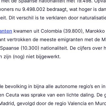
met de Spaanse nationaliteit met 19.498. Opvall
woners nu 9.498.002 bedraagt, wat hoger is da
it. Dit verschil is te verklaren door naturalisati
anten
kwamen uit Colombia (39.800), Marokko 
ant vertrokken de meeste emigranten met de M
paanse (10.300) nationaliteit. De cijfers over 
 zijn (nog) niet bijgewerkt.
 bevolking in bijna alle autonome regio’s en in 
n Ceuta was sprake van een lichte daling. De 
adrid, gevolgd door de regio Valencia en Murc