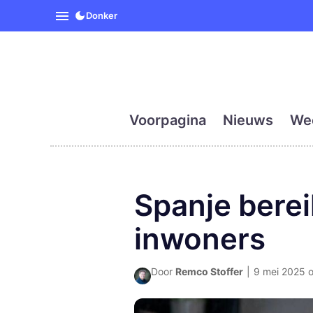
SpanjeVandaag is de eerst
Donker
Voorpagina
Nieuws
We
Spanje berei
inwoners
Door
Remco Stoffer
|
9 mei 2025 o