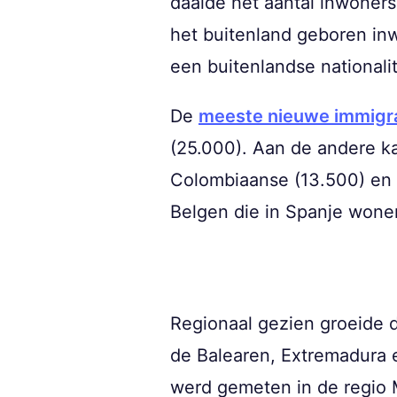
daalde het aantal inwoners 
het buitenland geboren in
een buitenlandse nationalite
De
meeste nieuwe immigr
(25.000). Aan de andere k
Colombiaanse (13.500) en S
Belgen die in Spanje wonen
Regionaal gezien groeide de
de Balearen, Extremadura e
werd gemeten in de regio M