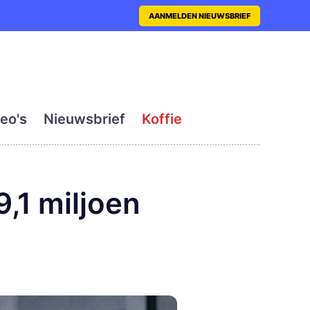
nt met actueel en dagelij
AANMELDEN NIEUWSBRIEF
eo's
Nieuwsbrief
Koffie
,1 miljoen