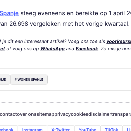
 Spanje
steeg eveneens en bereikte op 1 april 2
an 26.698 vergeleken met het vorige kwartaal.
je dit een interessant artikel? Voeg ons toe als
voorkeurs
ief
of volg ons op
WhatsApp
and
Facebook
. Zo mis je noo
ANJE
# WONEN SPANJE
contact
over ons
sitemap
privacy
cookies
disclaimer
transpar
cebook
Instagram
X-Twitter
YouTube
TikTok
L