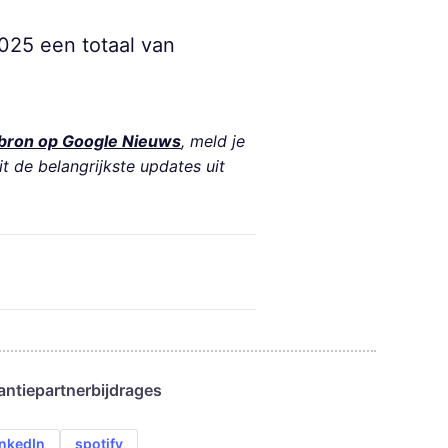
025 een totaal van
bron op Google Nieuws
, meld je
it de belangrijkste updates uit
antie
partnerbijdrages
inkedIn
spotify