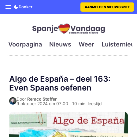
SpanjeVandaag is de eerste en g
Donker
AANMELDEN NIEUWSBRIEF
Voorpagina
Nieuws
Weer
Luisternieu
Algo de España – deel 163:
Even Spaans oefenen
Door
Remco Stoffer
|
9 oktober 2024 om 07:00 | 10 min. leestijd