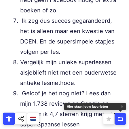
hebt geen Facebook nodig of extra
boeken of zo.
Ik zeg dus succes gegarandeerd,
het is alleen maar een kwestie van
DOEN. En de supersimpele stapjes
volgen per les.
Vergelijk mijn unieke superlessen
alsjeblieft niet met een ouderwetse
antieke lesmethode.
Geloof je het nog niet? Lees dan
mijn 1.738 reviews op Google en
✕
Hier staan jouw favorieten
waarom ik 4,7 sterren krijg met mijn
super Spaanse lessen