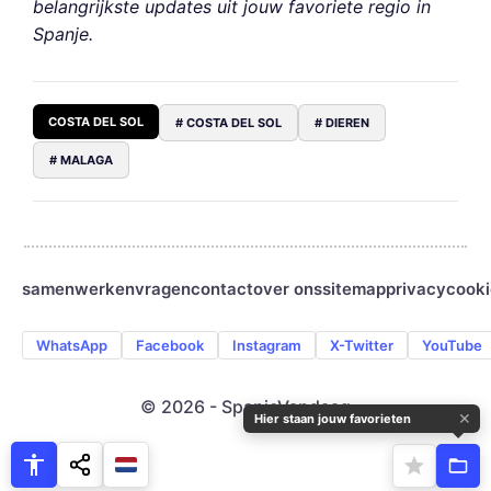
belangrijkste updates uit jouw favoriete regio in
Spanje.
COSTA DEL SOL
# COSTA DEL SOL
# DIEREN
# MALAGA
samenwerken
vragen
contact
over ons
sitemap
privacy
cooki
WhatsApp
Facebook
Instagram
X-Twitter
YouTube
© 2026 - SpanjeVandaag
✕
Hier staan jouw favorieten