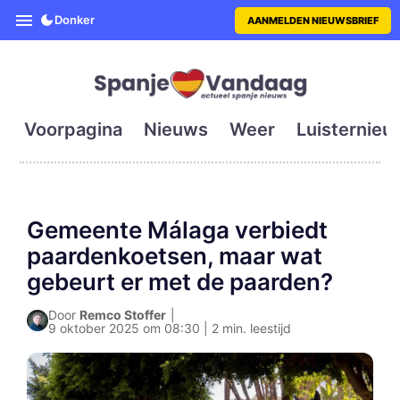
SpanjeVandaag is de eerste en g
Donker
AANMELDEN NIEUWSBRIEF
Voorpagina
Nieuws
Weer
Luisternieu
Gemeente Málaga verbiedt
paardenkoetsen, maar wat
gebeurt er met de paarden?
Door
Remco Stoffer
|
9 oktober 2025 om 08:30 | 2 min. leestijd