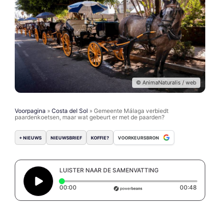
© AnimaNaturalis / web
Voorpagina
»
Costa del Sol
»
Gemeente Málaga verbiedt
paardenkoetsen, maar wat gebeurt er met de paarden?
+ NIEUWS
NIEUWSBRIEF
KOFFIE?
VOORKEURSBRON
LUISTER NAAR DE SAMENVATTING
Elapsed time: 0 seconds
Duratio
00:00
00:48