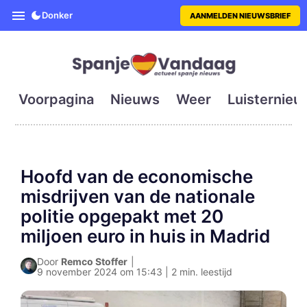
SpanjeVandaag is de eerste en g
Donker
AANMELDEN NIEUWSBRIEF
Voorpagina
Nieuws
Weer
Luisternieu
Hoofd van de economische
misdrijven van de nationale
politie opgepakt met 20
miljoen euro in huis in Madrid
Door
Remco Stoffer
|
9 november 2024 om 15:43 | 2 min. leestijd