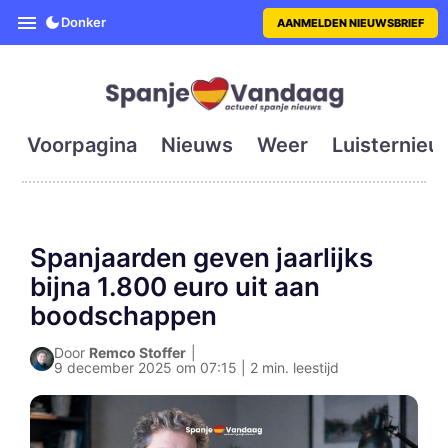
SpanjeVandaag is de eerste en g
Donker
AANMELDEN NIEUWSBRIEF
Voorpagina
Nieuws
Weer
Luisternieu
Spanjaarden geven jaarlijks
bijna 1.800 euro uit aan
boodschappen
Door
Remco Stoffer
|
9 december 2025 om 07:15 | 2 min. leestijd