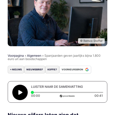
© Remco Stoffer
Voorpagina
»
Algemeen
»
Spanjaarden geven jaarlijks bijna 1.800
euro uit aan boodschappen
+ NIEUWS
NIEUWSBRIEF
KOFFIE?
VOORKEURSBRON
LUISTER NAAR DE SAMENVATTING
Elapsed time: 0 seconds
Duration
00:00
00:41
Nieuwe cijfers laten zien dat