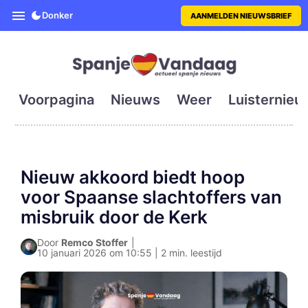
SpanjeVandaag is de eerste en g
Donker
AANMELDEN NIEUWSBRIEF
Voorpagina
Nieuws
Weer
Luisternieu
Nieuw akkoord biedt hoop
voor Spaanse slachtoffers van
misbruik door de Kerk
Door
Remco Stoffer
|
10 januari 2026 om 10:55 | 2 min. leestijd