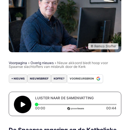
© Remco Stoffer
Voorpagina
»
Overig nieuws
»
Nieuw akkoord biedt hoop voor
Spaanse slachtoffers van misbruik door de Kerk
+ NIEUWS
NIEUWSBRIEF
KOFFIE?
VOORKEURSBRON
LUISTER NAAR DE SAMENVATTING
Elapsed time: 0 seconds
Duratio
00:00
00:44
De Spaanse regering en de Katholieke