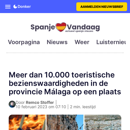
SpanjeVandaag is de eerste en g
Donker
AANMELDEN NIEUWSBRIEF
Voorpagina
Nieuws
Weer
Luisternieu
Meer dan 10.000 toeristische
bezienswaardigheden in de
provincie Málaga op een plaats
Door
Remco Stoffer
|
10 februari 2023 om 07:10 | 2 min. leestijd