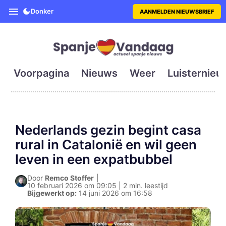
SpanjeVandaag is de eerste en g
Donker
AANMELDEN NIEUWSBRIEF
Voorpagina
Nieuws
Weer
Luisternieu
Nederlands gezin begint casa
rural in Catalonië en wil geen
leven in een expatbubbel
Door
Remco Stoffer
|
10 februari 2026 om 09:05 | 2 min. leestijd
Bijgewerkt op:
14 juni 2026 om 16:58