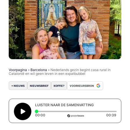
Voorpagina
»
Barcelona
»
Nederlands gezin begint casa rural in
Catalonië en wil geen leven in een expatbubbel
+ NIEUWS
NIEUWSBRIEF
KOFFIE?
VOORKEURSBRON
LUISTER NAAR DE SAMENVATTING
Elapsed time: 0 seconds
Duratio
00:00
00:39