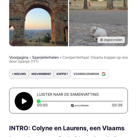
© ingezonden
Voorpagina
»
SpanjeVerhalen
»
CamperVerhaal: Vlaams koppel op reis
door Spanje (111)
+ NIEUWS
NIEUWSBRIEF
KOFFIE?
VOORKEURSBRON
LUISTER NAAR DE SAMENVATTING
Elapsed time: 0 seconds
Duratio
00:00
00:36
INTRO: Colyne en Laurens, een Vlaams