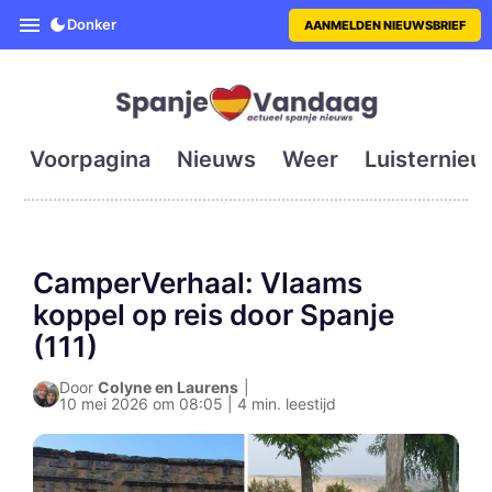
SpanjeVandaag is de eerste en g
Donker
AANMELDEN NIEUWSBRIEF
Voorpagina
Nieuws
Weer
Luisternieu
CamperVerhaal: Vlaams
koppel op reis door Spanje
(111)
Door
Colyne en Laurens
|
10 mei 2026 om 08:05 | 4 min. leestijd