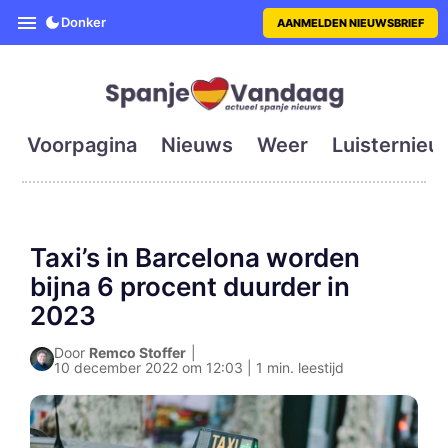
SpanjeVandaag is de eerste en g
Donker
AANMELDEN NIEUWSBRIEF
Voorpagina
Nieuws
Weer
Luisternieu
Taxi’s in Barcelona worden
bijna 6 procent duurder in
2023
Door
Remco Stoffer
|
10 december 2022 om 12:03 | 1 min. leestijd