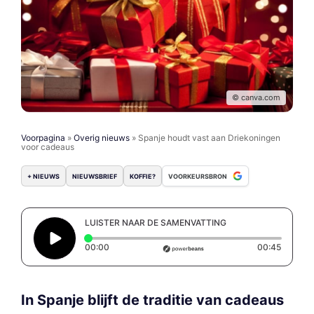
© canva.com
Voorpagina
»
Overig nieuws
»
Spanje houdt vast aan Driekoningen
voor cadeaus
+ NIEUWS
NIEUWSBRIEF
KOFFIE?
VOORKEURSBRON
LUISTER NAAR DE SAMENVATTING
Elapsed time: 0 seconds
Duratio
00:00
00:45
In Spanje blijft de traditie van cadeaus