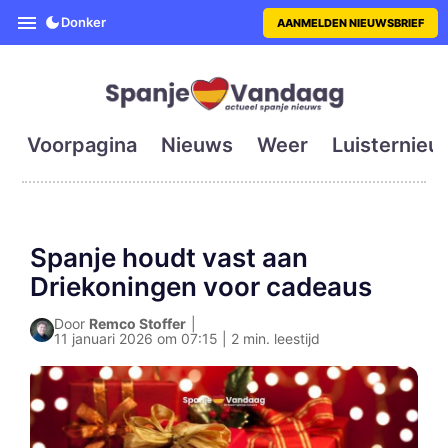
SpanjeVandaag is de eerste en g
Donker
AANMELDEN NIEUWSBRIEF
Voorpagina
Nieuws
Weer
Luisternieu
Spanje houdt vast aan
Driekoningen voor cadeaus
Door
Remco Stoffer
|
11 januari 2026 om 07:15 | 2 min. leestijd