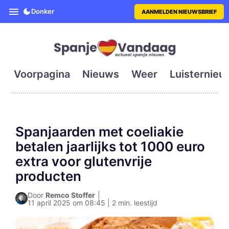
SpanjeVandaag is de eerste en g
Donker
AANMELDEN NIEUWSBRIEF
Voorpagina
Nieuws
Weer
Luisternieu
Spanjaarden met coeliakie
betalen jaarlijks tot 1000 euro
extra voor glutenvrije
producten
Door
Remco Stoffer
|
11 april 2025 om 08:45 | 2 min. leestijd